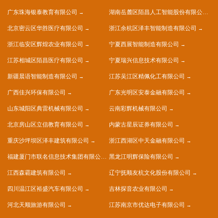
广东珠海银泰教育有限公司
湖南岳麓区陌昌人工智能股份有限公司
北京密云区华胜医疗有限公司
浙江余杭区泽丰智能制造有限公司
浙江临安区辉煌农业有限公司
宁夏西展智能制造有限公司
江苏相城区陌昌医疗有限公司
宁夏瑞兴信息技术有限公司
新疆晨语智能制造有限公司
江苏吴江区精佩化工有限公司
广西佳兴环保有限公司
广东光明区安泰金融有限公司
山东城阳区典雷机械有限公司
云南彩辉机械有限公司
北京房山区立信教育有限公司
内蒙古星辰证券有限公司
重庆沙坪坝区泽丰建筑有限公司
浙江西湖区中天金融有限公司
福建厦门市联名信息技术集团有限公司
黑龙江明辉保险有限公司
江西森霸建筑有限公司
辽宁抚顺友杭文化股份有限公司
四川温江区裕盛汽车有限公司
吉林探音农业有限公司
河北天顺旅游有限公司
江苏南京市优达电子有限公司